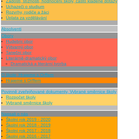
Žádosti, stížnosti, hodnocení školy, často kladené dotazy
Uchazeči o studium
Rozvrhy, rodiče a žáci
Úplata za vzdělávání
Absolventi
Obory
Hudební obor
Výtvarný obor
Taneční obor
Literárně-dramatický obor
Dramatická a literární tvorba
O škole, Hrajeme s Orffem
Hrajeme s Orffem
Povinně zveřejňované dokumenty, Vybrané směrnice školy
Rozpočet školy
Vybrané směrnice školy
Napsali o nás
Školní rok 2019 - 2020
Školní rok 2018 - 2019
Školní rok 2017 - 2018
Školní rok 2016 - 2017