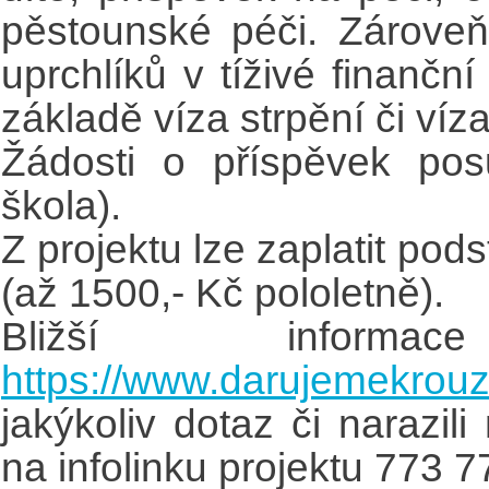
pěstounské péči. Zároveň
uprchlíků v tíživé finančn
základě víza strpění či ví
Žádosti o příspěvek po
škola).
Z projektu lze zaplatit pod
(až 1500,- Kč pololetně).
Bližší inform
https://www.darujemekrouz
jakýkoliv dotaz či narazil
na infolinku projektu 773 7