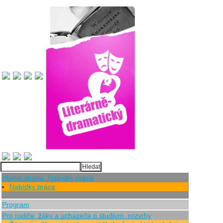
Hlavní strana, Nabídky práce
Nabídky práce
Program
Pro rodiče, žáky a uchazeče o studium, rozvrhy