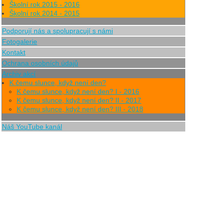
Školní rok 2015 - 2016
Školní rok 2014 - 2015
Podporují nás a spolupracují s námi
Fotogalerie
Kontakt
Ochrana osobních údajů
Archiv akcí
K čemu slunce, když není den?
K čemu slunce, když není den? I - 2016
K čemu slunce, když není den? II - 2017
K čemu slunce, když není den? III - 2018
Náš YouTube kanál