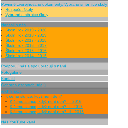
Povinně zveřejňované dokumenty, Vybrané směrnice školy
Rozpočet školy
Vybrané směrnice školy
Napsali o nás
Školní rok 2019 - 2020
Školní rok 2018 - 2019
Školní rok 2017 - 2018
Školní rok 2016 - 2017
Školní rok 2015 - 2016
Školní rok 2014 - 2015
Podporují nás a spolupracují s námi
Fotogalerie
Kontakt
Ochrana osobních údajů
Archiv akcí
K čemu slunce, když není den?
K čemu slunce, když není den? I - 2016
K čemu slunce, když není den? II - 2017
K čemu slunce, když není den? III - 2018
Náš YouTube kanál