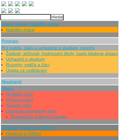
Hlavní strana, Nabídky práce
Nabídky práce
Program
Pro rodiče, žáky a uchazeče o studium, rozvrhy
Žádosti, stížnosti, hodnocení školy, často kladené dotazy
Uchazeči o studium
Rozvrhy, rodiče a žáci
Úplata za vzdělávání
Absolventi
Obory
Hudební obor
Výtvarný obor
Taneční obor
Literárně-dramatický obor
Dramatická a literární tvorba
O škole, Hrajeme s Orffem
Hrajeme s Orffem