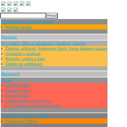
Hlavní strana, Nabídky práce
Nabídky práce
Program
Pro rodiče, žáky a uchazeče o studium, rozvrhy
Žádosti, stížnosti, hodnocení školy, často kladené dotazy
Uchazeči o studium
Rozvrhy, rodiče a žáci
Úplata za vzdělávání
Absolventi
Obory
Hudební obor
Výtvarný obor
Taneční obor
Literárně-dramatický obor
Dramatická a literární tvorba
O škole, Hrajeme s Orffem
Hrajeme s Orffem