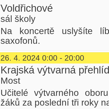
Voldřichové
sál školy
Na koncertě uslyšíte líb
saxofonů.
26. 4. 2024 0:00 - 20:00
Krajská výtvarná přehlí
Most
Učitelé výtvarného oboru
žáků za poslední tři roky n