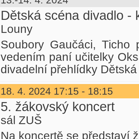
13.-14. 4. 2024
Dětská scéna divadlo - k
Louny
Soubory Gaučáci, Ticho 
vedením paní učitelky Oks
divadelní přehlídky Dětsk
18. 4. 2024 17:15 - 18:15
5. žákovský koncert
sál ZUŠ
Na koncertě se představí ž