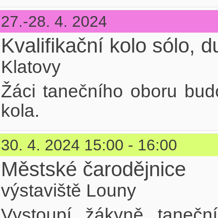
27.-28. 4. 2024
Kvalifikační kolo sólo, 
Klatovy
Žáci tanečního oboru bud
kola.
30. 4. 2024 15:00 - 16:00
Městské čarodějnice
výstaviště Louny
Vystoupí žákyně taneč