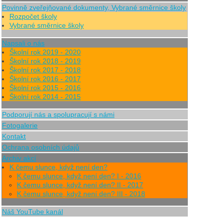
Povinně zveřejňované dokumenty, Vybrané směrnice školy
Rozpočet školy
Vybrané směrnice školy
Napsali o nás
Školní rok 2019 - 2020
Školní rok 2018 - 2019
Školní rok 2017 - 2018
Školní rok 2016 - 2017
Školní rok 2015 - 2016
Školní rok 2014 - 2015
Podporují nás a spolupracují s námi
Fotogalerie
Kontakt
Ochrana osobních údajů
Archiv akcí
K čemu slunce, když není den?
K čemu slunce, když není den? I - 2016
K čemu slunce, když není den? II - 2017
K čemu slunce, když není den? III - 2018
Náš YouTube kanál