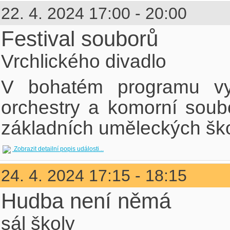
22. 4. 2024 17:00 - 20:00
Festival souborů
Vrchlického divadlo
V bohatém programu vy
orchestry a komorní soubo
základních uměleckých ško
Zobrazit detailní popis události...
24. 4. 2024 17:15 - 18:15
Hudba není němá
sál školy