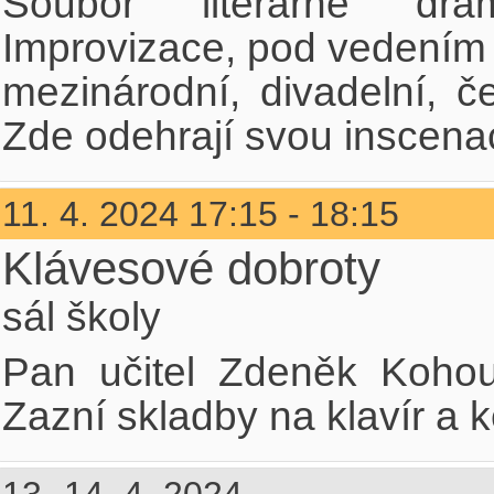
Soubor literárně dra
Improvizace, pod vedením
mezinárodní, divadelní, če
Zde odehrají svou inscena
11. 4. 2024 17:15 - 18:15
Klávesové dobroty
sál školy
Pan učitel Zdeněk Kohout
Zazní skladby na klavír a 