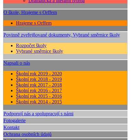
Dramatická a literární tvorba
O škole, Hrajeme s Orffem
Hrajeme s Orffem
Povinně zveřejňované dokumenty, Vybrané směrnice školy
Rozpočet školy
Vybrané směrnice školy
Napsali o nás
Školní rok 2019 - 2020
Školní rok 2018 - 2019
Školní rok 2017 - 2018
Školní rok 2016 - 2017
Školní rok 2015 - 2016
Školní rok 2014 - 2015
Podporují nás a spolupracují s námi
Fotogalerie
Kontakt
Ochrana osobních údajů