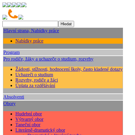
Hlavní strana, Nabídky práce
Nabídky práce
Program
Pro rodiče, žáky a uchazeče o studium, rozvrhy
Žádosti, stížnosti, hodnocení školy, často kladené dotazy
Uchazeči o studium
Rozvrhy, rodiče a žáci
Úplata za vzdělávání
Absolventi
Obory
Hudební obor
Výtvarný obor
Taneční obor
Literárně-dramatický obor