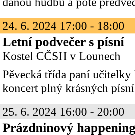
danou hudbu a poté předvedo
24. 6. 2024 17:00 - 18:00
Letní podvečer s písní
Kostel CČSH v Lounech
Pěvecká třída paní učitelk
koncert plný krásných písní
25. 6. 2024 16:00 - 20:00
Prázdninový happenin