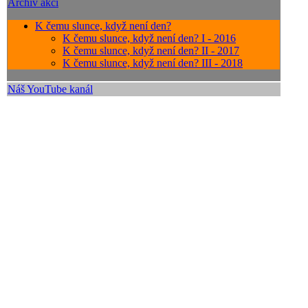
Archiv akcí
K čemu slunce, když není den?
K čemu slunce, když není den? I - 2016
K čemu slunce, když není den? II - 2017
K čemu slunce, když není den? III - 2018
Náš YouTube kanál