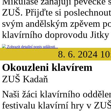
Mikuláše zahajují pěvecké 
ZUŠ. Přijďte si poslechnout
svým andělským zpěvem pod
klavírního doprovodu Jitky
Zobrazit detailní popis události...
8. 6. 2024 10
Okouzleni klavírem
ZUŠ Kadaň
Naši žáci klavírního odděle
festivalu klavírní hry v ZU