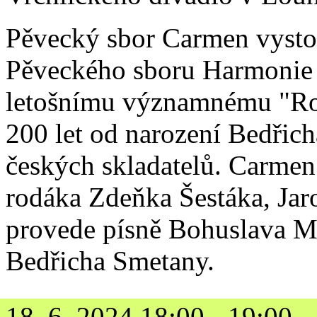
Pěvecký sbor Carmen vystou
Pěveckého sboru Harmonie 
letošnímu významnému "Ro
200 let od narození Bedřicha
českých skladatelů. Carmen
rodáka Zdeňka Šestáka, Jar
provede písně Bohuslava M
Bedřicha Smetany.
18. 6. 2024 18:00 - 19:00