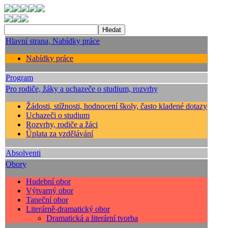
Hlavní strana, Nabídky práce
Nabídky práce
Program
Pro rodiče, žáky a uchazeče o studium, rozvrhy
Žádosti, stížnosti, hodnocení školy, často kladené dotazy
Uchazeči o studium
Rozvrhy, rodiče a žáci
Úplata za vzdělávání
Absolventi
Obory
Hudební obor
Výtvarný obor
Taneční obor
Literárně-dramatický obor
Dramatická a literární tvorba