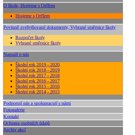
O škole, Hrajeme s Orffem
Hrajeme s Orffem
Povinně zveřejňované dokumenty, Vybrané směrnice školy
Rozpočet školy
Vybrané směrnice školy
Napsali o nás
Školní rok 2019 - 2020
Školní rok 2018 - 2019
Školní rok 2017 - 2018
Školní rok 2016 - 2017
Školní rok 2015 - 2016
Školní rok 2014 - 2015
Podporují nás a spolupracují s námi
Fotogalerie
Kontakt
Ochrana osobních údajů
Archiv akcí