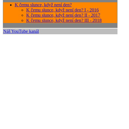
K čemu slunce, když není den?
K čemu slunce, když není den? I - 2016
K čemu slunce, když není den? II - 2017
K čemu slunce, když není den? III - 2018
Náš YouTube kanál