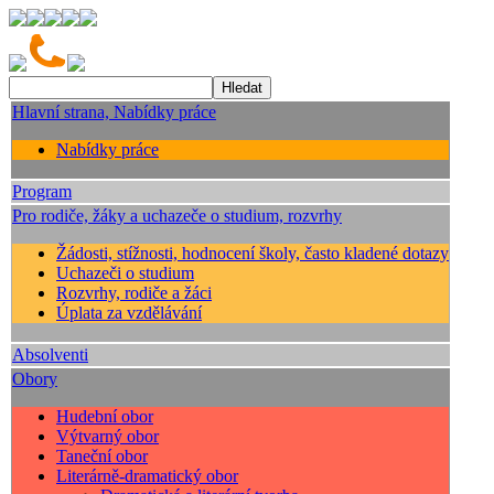
Hlavní strana, Nabídky práce
Nabídky práce
Program
Pro rodiče, žáky a uchazeče o studium, rozvrhy
Žádosti, stížnosti, hodnocení školy, často kladené dotazy
Uchazeči o studium
Rozvrhy, rodiče a žáci
Úplata za vzdělávání
Absolventi
Obory
Hudební obor
Výtvarný obor
Taneční obor
Literárně-dramatický obor