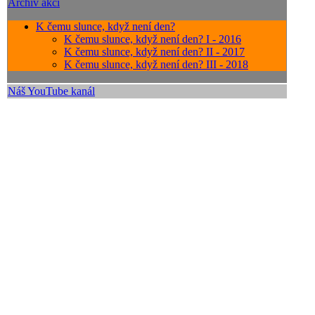
Archiv akcí
K čemu slunce, když není den?
K čemu slunce, když není den? I - 2016
K čemu slunce, když není den? II - 2017
K čemu slunce, když není den? III - 2018
Náš YouTube kanál