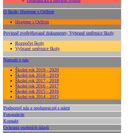
Dramatická a literární tvorba
O škole, Hrajeme s Orffem
Hrajeme s Orffem
Povinně zveřejňované dokumenty, Vybrané směrnice školy
Rozpočet školy
Vybrané směrnice školy
Napsali o nás
Školní rok 2019 - 2020
Školní rok 2018 - 2019
Školní rok 2017 - 2018
Školní rok 2016 - 2017
Školní rok 2015 - 2016
Školní rok 2014 - 2015
Podporují nás a spolupracují s námi
Fotogalerie
Kontakt
Ochrana osobních údajů