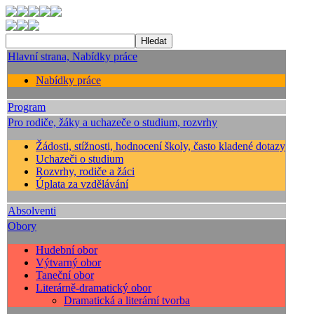
Hlavní strana, Nabídky práce
Nabídky práce
Program
Pro rodiče, žáky a uchazeče o studium, rozvrhy
Žádosti, stížnosti, hodnocení školy, často kladené dotazy
Uchazeči o studium
Rozvrhy, rodiče a žáci
Úplata za vzdělávání
Absolventi
Obory
Hudební obor
Výtvarný obor
Taneční obor
Literárně-dramatický obor
Dramatická a literární tvorba