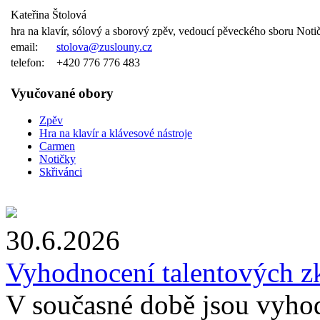
Kateřina Štolová
hra na klavír, sólový a sborový zpěv, vedoucí pěveckého sboru Noti
email:
stolova@zuslouny.cz
telefon:
+420 776 776 483
Vyučované obory
Zpěv
Hra na klavír a klávesové nástroje
Carmen
Notičky
Skřivánci
30.6.2026
Vyhodnocení talentových z
V současné době jsou vyho