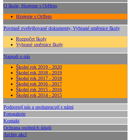
O škole, Hrajeme s Orffem
Hrajeme s Orffem
Povinně zveřejňované dokumenty, Vybrané směrnice školy
Rozpočet školy
Vybrané směrnice školy
Napsali o nás
Školní rok 2019 - 2020
Školní rok 2018 - 2019
Školní rok 2017 - 2018
Školní rok 2016 - 2017
Školní rok 2015 - 2016
Školní rok 2014 - 2015
Podporují nás a spolupracují s námi
Fotogalerie
Kontakt
Ochrana osobních údajů
Archiv akcí