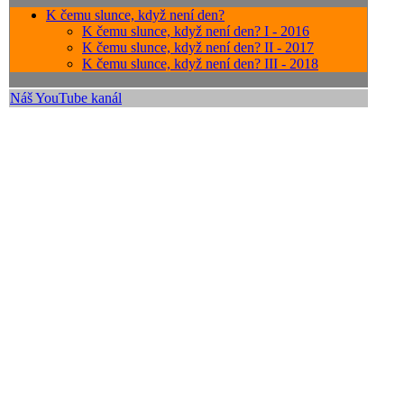
K čemu slunce, když není den?
K čemu slunce, když není den? I - 2016
K čemu slunce, když není den? II - 2017
K čemu slunce, když není den? III - 2018
Náš YouTube kanál