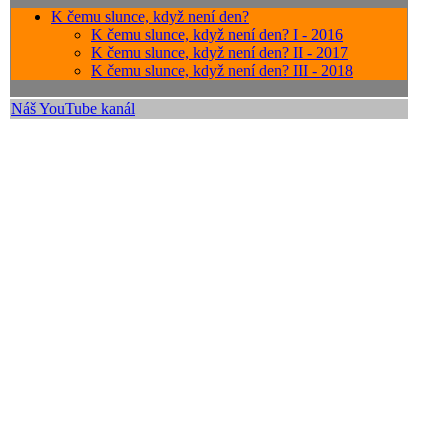
K čemu slunce, když není den?
K čemu slunce, když není den? I - 2016
K čemu slunce, když není den? II - 2017
K čemu slunce, když není den? III - 2018
Náš YouTube kanál