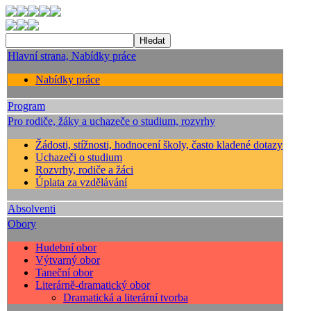
Hlavní strana, Nabídky práce
Nabídky práce
Program
Pro rodiče, žáky a uchazeče o studium, rozvrhy
Žádosti, stížnosti, hodnocení školy, často kladené dotazy
Uchazeči o studium
Rozvrhy, rodiče a žáci
Úplata za vzdělávání
Absolventi
Obory
Hudební obor
Výtvarný obor
Taneční obor
Literárně-dramatický obor
Dramatická a literární tvorba