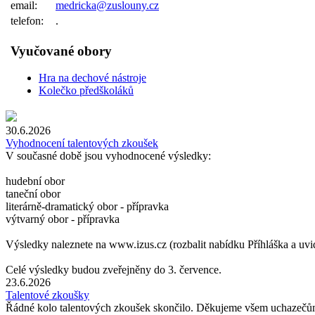
email:
medricka@zuslouny.cz
telefon:
.
Vyučované obory
Hra na dechové nástroje
Kolečko předškoláků
30.6.2026
Vyhodnocení talentových zkoušek
V současné době jsou vyhodnocené výsledky:
hudební obor
taneční obor
literárně-dramatický obor - přípravka
výtvarný obor - přípravka
Výsledky naleznete na www.izus.cz (rozbalit nabídku Příhláška a uvid
Celé výsledky budou zveřejněny do 3. července.
23.6.2026
Talentové zkoušky
Řádné kolo talentových zkoušek skončilo. Děkujeme všem uchazečům, k