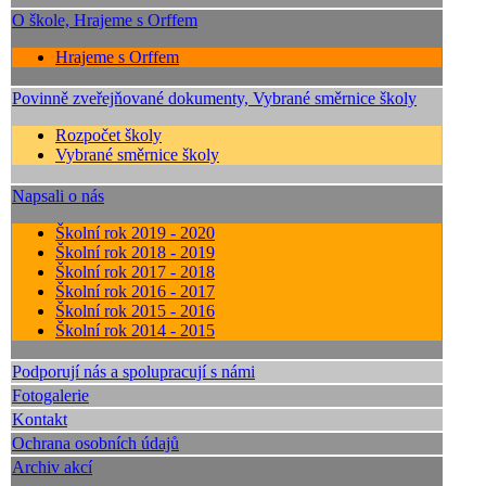
O škole, Hrajeme s Orffem
Hrajeme s Orffem
Povinně zveřejňované dokumenty, Vybrané směrnice školy
Rozpočet školy
Vybrané směrnice školy
Napsali o nás
Školní rok 2019 - 2020
Školní rok 2018 - 2019
Školní rok 2017 - 2018
Školní rok 2016 - 2017
Školní rok 2015 - 2016
Školní rok 2014 - 2015
Podporují nás a spolupracují s námi
Fotogalerie
Kontakt
Ochrana osobních údajů
Archiv akcí