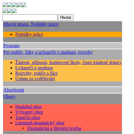
Hlavní strana, Nabídky práce
Nabídky práce
Program
Pro rodiče, žáky a uchazeče o studium, rozvrhy
Žádosti, stížnosti, hodnocení školy, často kladené dotazy
Uchazeči o studium
Rozvrhy, rodiče a žáci
Úplata za vzdělávání
Absolventi
Obory
Hudební obor
Výtvarný obor
Taneční obor
Literárně-dramatický obor
Dramatická a literární tvorba