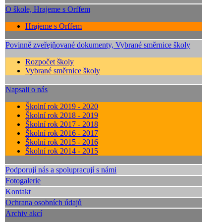
O škole, Hrajeme s Orffem
Hrajeme s Orffem
Povinně zveřejňované dokumenty, Vybrané směrnice školy
Rozpočet školy
Vybrané směrnice školy
Napsali o nás
Školní rok 2019 - 2020
Školní rok 2018 - 2019
Školní rok 2017 - 2018
Školní rok 2016 - 2017
Školní rok 2015 - 2016
Školní rok 2014 - 2015
Podporují nás a spolupracují s námi
Fotogalerie
Kontakt
Ochrana osobních údajů
Archiv akcí